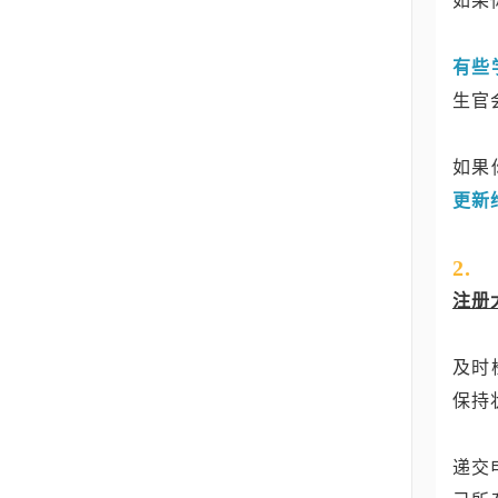
如果
有些
生官
如果
更新
2.
注册
及时
保持
递交