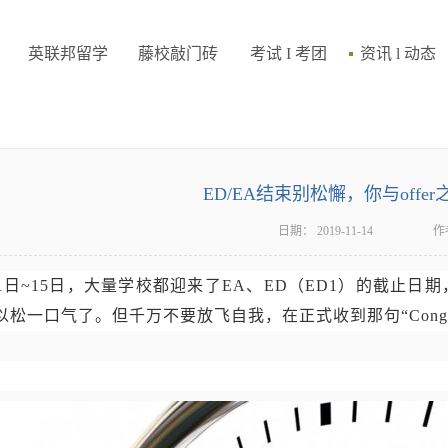
英联邦留学
藤校敲门砖
考试 I 考团
资讯 l 动态
ED/EA结束别松懈，你与offe
日期：
2019-11-14
作
月1日~15日，大量学校都迎来了EA、ED（ED1）的截止
以松一口气了。但千万不要放飞自我，在正式收到那句“Congrat