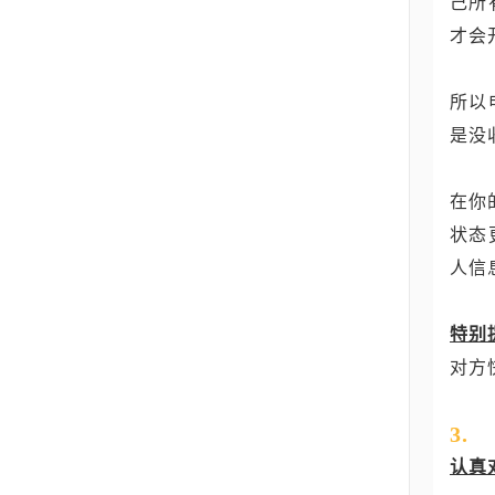
己所
才会
所以
是没
在你
状态
人信
特别
对方
3.
认真