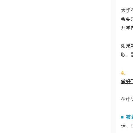
大学
会要
开学前
如果
取，
4.
做好
在申
■ 被
请，