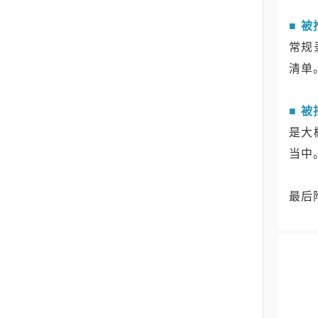
■ 被
常规
清单
■ 被
是大
当中
最后