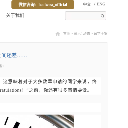
ENG
中文
微信咨询:
leadwest_official
关于我们
首页
>
资讯 l 动态
>
留学干货
r之间还差……
者：
日期，这意味着对于大多数早申请的同学来说，终
ulations！”之前，你还有很多事情要做。