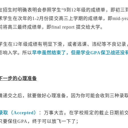
在招生时明确表明会参照学生“9到12年级的成绩单，即初三
求学生在次年的1-2月份提交高三上学期的成绩单，即mid-year
将高三最终成绩单，即final report 提交给大学。
学生在12年级成绩有明显下滑，或者逃课、违纪等不良记
影响入学。所以
早申虽然结束了，但是学业GPA保卫战还没
下一步的心理准备
请递交之后，就要做好心理准备，因为你可能会收到三种录
录取（Accepted）
：万事大吉。在学校规定的截止日期前
只要保住GPA，终于可以放飞一下了；