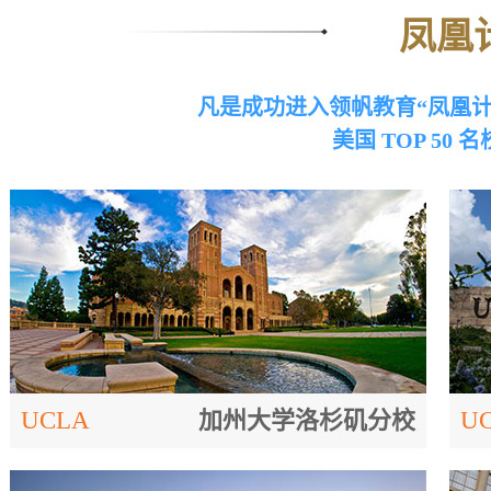
凤凰计
凡是成功进入领帆教育“凤凰计
美国 TOP 5
UCLA
加州大学洛杉矶分校
UC