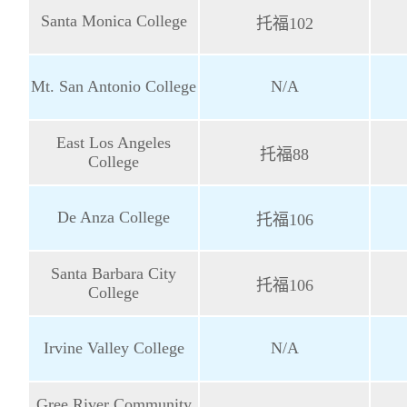
Santa Monica College
托福102
Mt. San Antonio College
N/A
East Los Angeles
托福88
College
De Anza College
托福106
Santa Barbara City
托福106
College
Irvine Valley College
N/A
Gree River Community