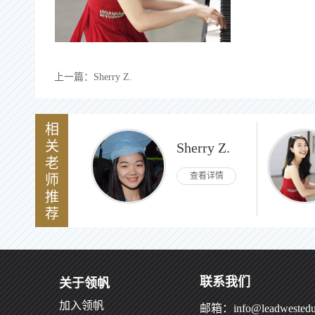
上一篇：
Sherry Z.
相
关
Sherry Z.
老
查看详情
师
推
荐
联系我们
关于领帆
加入领帆
邮箱：info@leadwestedu