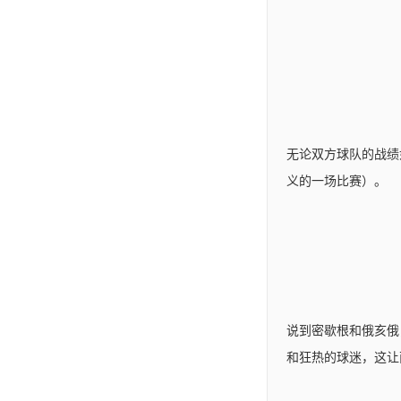
无论双方球队的战绩如何
义的一场比赛）。
说到密歇根和俄亥俄
和狂热的球迷，这让