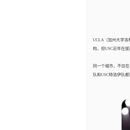
UCLA（加州大学
构，但USC近年在
同一个城市，不仅在
队和USC特洛伊队