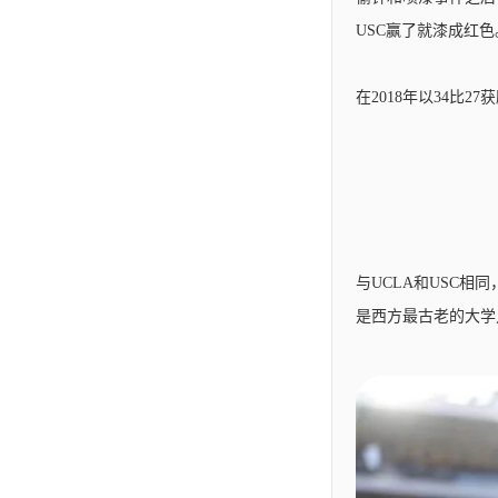
USC赢了就漆成红色
在2018年以34比2
与UCLA和USC相
是西方最古老的大学