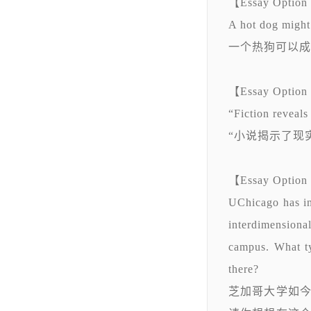
【Essay Option
A hot dog might
一个热狗可以成为
【Essay Option
“Fiction reveals
“小说揭示了现
【Essay Option
UChicago has int
interdimensiona
campus. What ty
there?
芝加哥大学如