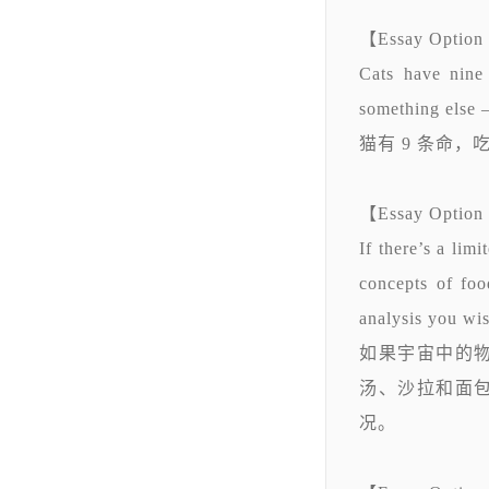
【Essay Option
Cats have nine 
something else 
猫有 9 条命
【Essay Option
If there’s a lim
concepts of foo
analysis you wis
如果宇宙中的
汤、沙拉和面
况。