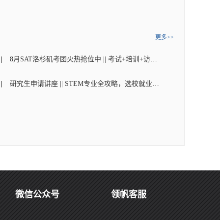
更多>>
8月SAT洛杉矶考团火热抢位中 || 考试+培训+访校+交流
研究生申请讲座 || STEM专业全攻略，选校就业一步到位
微信公众号
领帆客服