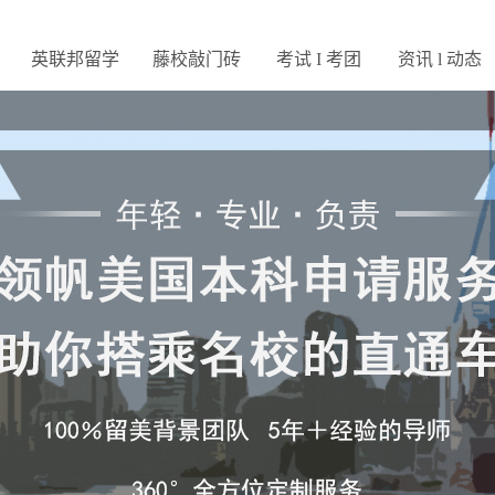
英联邦留学
藤校敲门砖
考试 I 考团
资讯 l 动态