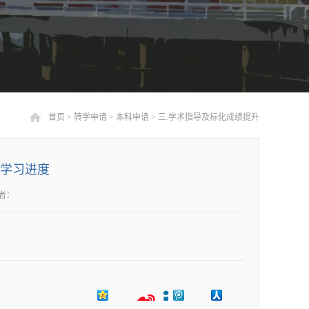
首页
>
转学申请
>
本科申请
>
三.学术指导及标化成绩提升
项学习进度
者：