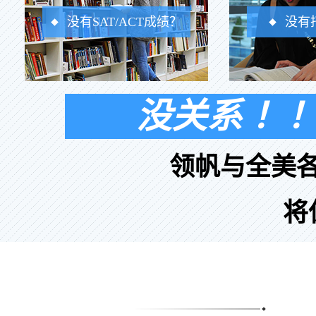
没有SAT/ACT成绩？
没有
没关系 ！！
领帆与全美
将