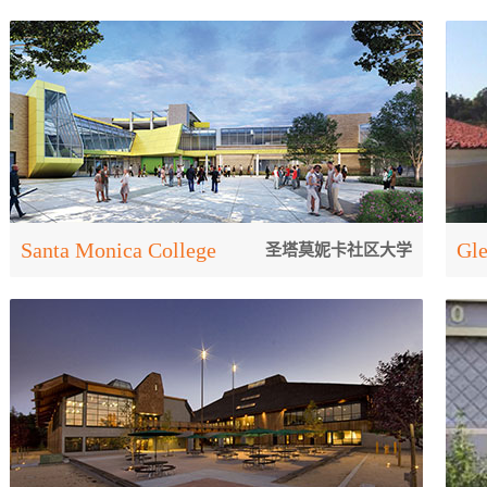
Santa Monica College
Gl
圣塔莫妮卡社区大学
圣塔莫妮卡学院(Santa Monica Community College
格
)建校于1929 年，是获得西部学校及大学联盟
所
(Western Association of Schools and Colleges) 区域
落
认证的加州公立学...
斯