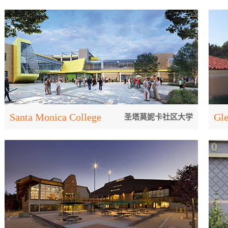
Santa Monica College
Gl
圣塔莫妮卡社区大学
圣塔莫妮卡学院(Santa Monica Community College
格
)建校于1929 年，是获得西部学校及大学联盟
所
(Western Association of Schools and Colleges) 区域
落
认证的加州公立学...
斯