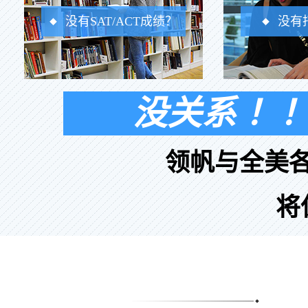
没有SAT/ACT成绩？
没有
没关系 ！！
领帆与全美
将